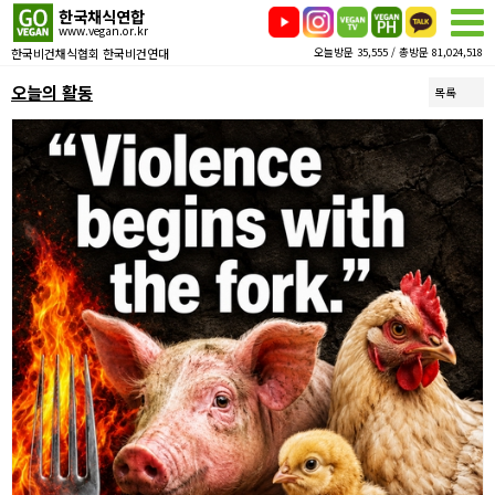
한국채식연합
www.vegan.or.kr
한국비건채식협회 한국비건연대
오늘방문 35,555 / 총방문 81,024,518
오늘의 활동
목록