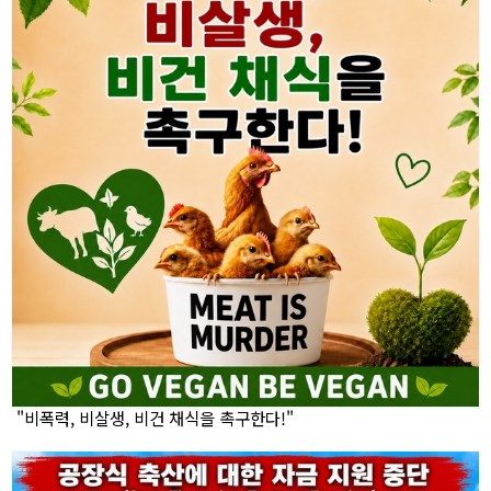
"비폭력, 비살생, 비건 채식을 촉구한다!"