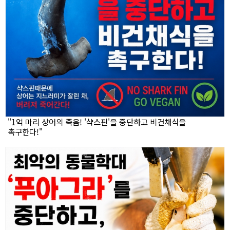
"1억 마리 상어의 죽음! '샥스핀'을 중단하고 비건채식을
촉구한다!"