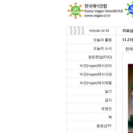
11.
오늘의 활동
오늘의 소식
한채
잦은문답(FAQ)
비건(vegan)채식요리
비건(vegan)채식식당
비건(vegan)채식제품
일기
급식
유명인
책
동영상TV