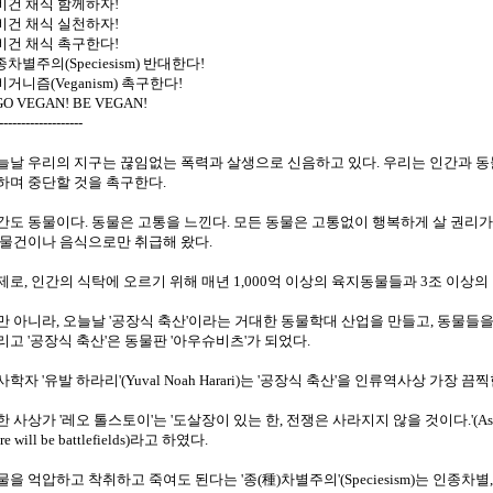
 비건 채식 함께하자!
 비건 채식 실천하자!
 비건 채식 촉구한다!
종차별주의(Speciesism) 반대한다!
비거니즘(Veganism) 촉구한다!
GO VEGAN! BE VEGAN!
-------------------
늘날 우리의 지구는 끊임없는 폭력과 살생으로 신음하고 있다. 우리는 인간과 동
하며 중단할 것을 촉구한다.
간도 동물이다. 동물은 고통을 느낀다. 모든 동물은 고통없이 행복하게 살 권리가 
 물건이나 음식으로만 취급해 왔다.
제로, 인간의 식탁에 오르기 위해 매년 1,000억 이상의 육지동물들과 3조 이상의
만 아니라, 오늘날 '공장식 축산'이라는 거대한 동물학대 산업을 만들고, 동물들
리고 '공장식 축산'은 동물판 '아우슈비츠'가 되었다.
사학자 '유발 하라리'(Yuval Noah Harari)는 '공장식 축산'을 인류역사상 가장
 사상가 '레오 톨스토이'는 '도살장이 있는 한, 전쟁은 사라지지 않을 것이다.'(As long as t
ere will be battlefields)라고 하였다.
물을 억압하고 착취하고 죽여도 된다는 '종(種)차별주의'(Speciesism)는 인종