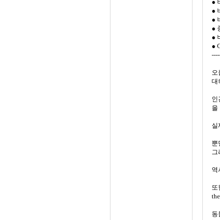
●
●
●
● 
● 
● 
----
오
대
인
을
실
뿐
그
역
또한
th
동