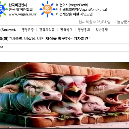
현재회원수 26,431 명
오늘방문자 : 
25일(화) "비폭력, 비살생, 비건 채식을 촉구하는 기자회견"
연