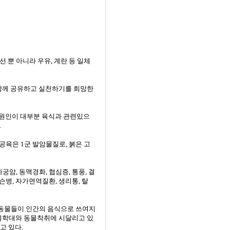
, 생선 뿐 아니라 우유, 계란 등 일체
해 함께 공유하고 실천하기를 희망한
망 원인이 대부분 육식과 관련있으
.
가공육은 1군 발암물질로, 붉은 고
궁암, 동맥경화, 협심증, 통풍, 결
킨슨병, 자가면역질환, 생리통, 탈
육지 동물들이 인간의 음식으로 쓰여지
동물학대와 동물착취에 시달리고 있
고 있다.