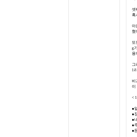
셋
혹
아
혔
또
g
용
그
1
비
이
< 
●
●
●
●
●문