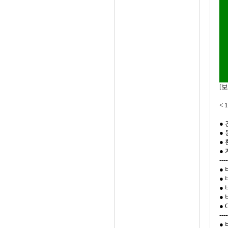
[
< 
●
●
●
●
----
●
●
●
●
● 
----
●