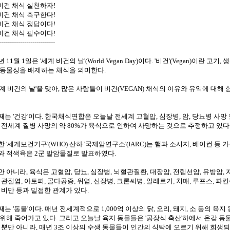
 비건 채식 실천하자!
 비건 채식 촉구한다!
 비건 채식 정답이다!
 비건 채식 필수이다!
---------------------------
 11월 1일은 '세계 비건의 날'(World Vegan Day)이다. '비건'(Vegan)이란 고기
 동물성을 배제하는 채식을 의미한다.
세계 비건의 날'을 맞아, 많은 사람들이 비건(VEGAN) 채식의 이유와 유익에 대
째는 '건강'이다. 한국채식연합은 오늘날 전세계 고혈압, 심장병, 암, 당뇨병 사
, 전세계 질병 사망의 약 80%가 육식으로 인하여 사망하는 것으로 추정하고 있다
한 '세계보건기구'(WHO) 산하 '국제암연구소'(IARC)는 햄과 소시지, 베이컨 등 
와 적색육은 2군 발암물질로 발표하였다.
만 아니라, 육식은 고혈압, 당뇨, 심장병, 뇌혈관질환, 대장암, 전립선암, 유방암, 자
, 관절염, 아토피, 골다공증, 위염, 신장병, 크론씨병, 알레르기, 치매, 루프스, 파
, 비만 등과 밀접한 관계가 있다.
째는 '동물'이다. 매년 전세계적으로 1,000억 이상의 닭, 오리, 돼지, 소 등의 
 위해 죽어가고 있다. 그리고 오늘날 육지 동물들은 '공장식 축산'하에서 온갖 
. 뿐만 아니라, 매년 3조 이상의 수생 동물들이 인간의 식탁에 오르기 위해 희생되