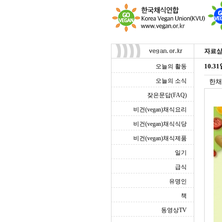
10.3
오늘의 활동
오늘의 소식
한채
잦은문답(FAQ)
비건(vegan)채식요리
비건(vegan)채식식당
비건(vegan)채식제품
일기
급식
유명인
책
동영상TV