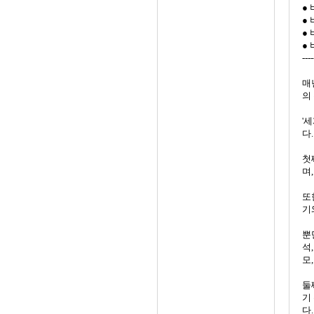
●
●
●
●
----
매년
의
'
다.
첫
며
또
기
뿐
석
모
둘
기
다