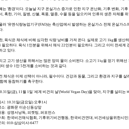
째는 '환경'이다. 오늘날 지구 온실가스 증가로 인한 지구 온난화, 기후 변화, 기후
서, 혹한, 기아, 질병, 산불, 폭풍, 멸종, 수몰 등을 일으키며 인류의 생존 자체를 
울러 '유엔식량농업기구'(FAO)는 축산업에서 발생하는 온실가스 전체 온실가스의
다.
한, 육식은 채식에 비해 심각한 식량 낭비를 가져 온다. 실제로 고기 1kg를 생산하기
가 필요하다. 육식 1인분을 위해서 채식 22인분이 필요하다. 그리고 이미 전세계 
하고 있다.
리고 고기 생산을 위해서는 많은 양의 물이 소비된다. 소고기 1㎏을 얻기 위해선 1만
리터 생수 1만 5천개를 소비하는 것과 같다.
건 채식은 이제 선택이 아니라, 필수이다. 건강과 동물, 그리고 환경과 지구를 살
 함께 동참하기를 촉구한다.
10.31일(금), 11월 1일 '세계 비건의 날'(World Vegan Day)을 맞아, 지구를 
일시: 10.31일(금요일) 오후1시
장소: 광화문 이순신동상앞
내용: 성명서낭독, 피켓팅, 퍼포먼스
주최: 한국비건채식협회, 기후위기비건행동, 한국비건연대, 비건세상을위한시민
의: 010-삼삼이사-6477