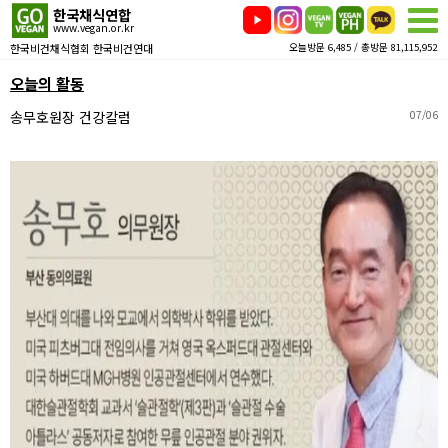
한국채식연합
www.vegan.or.kr
한국비건채식협회 한국비건연대
오늘방문 6,485 / 총방문 81,115,952
오늘의 활동
송무호원장 건강칼럼
07/06