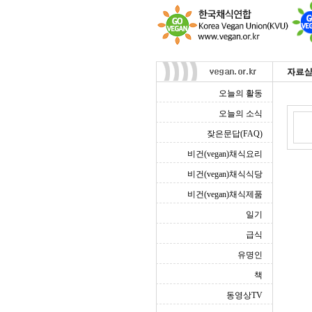
오늘의 활동
오늘의 소식
잦은문답(FAQ)
비건(vegan)채식요리
비건(vegan)채식식당
비건(vegan)채식제품
일기
급식
유명인
책
동영상TV