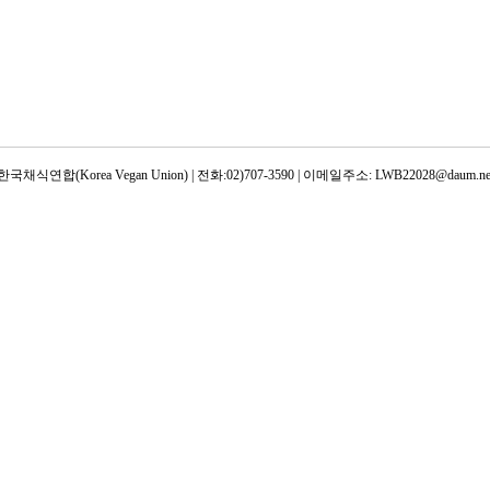
한국채식연합(Korea Vegan Union) | 전화:02)707-3590 | 이메일주소: LWB22028@daum.ne