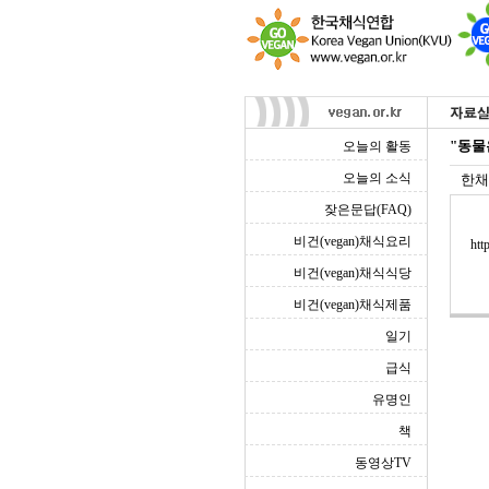
"동물
오늘의 활동
오늘의 소식
한채
잦은문답(FAQ)
비건(vegan)채식요리
htt
비건(vegan)채식식당
비건(vegan)채식제품
일기
급식
유명인
책
동영상TV