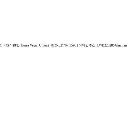
한국채식연합(Korea Vegan Union) | 전화:02)707-3590 | 이메일주소: LWB22028@daum.ne