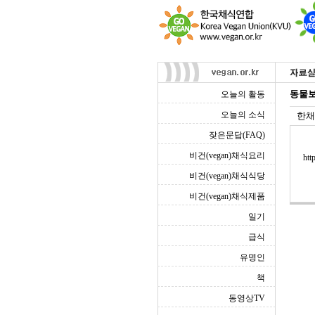
동물보
오늘의 활동
오늘의 소식
한채
잦은문답(FAQ)
비건(vegan)채식요리
htt
비건(vegan)채식식당
비건(vegan)채식제품
일기
급식
유명인
책
동영상TV