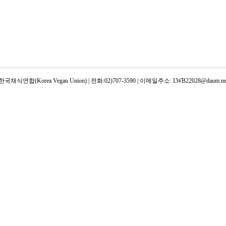
한국채식연합(Korea Vegan Union) | 전화:02)707-3590 | 이메일주소: LWB22028@daum.ne