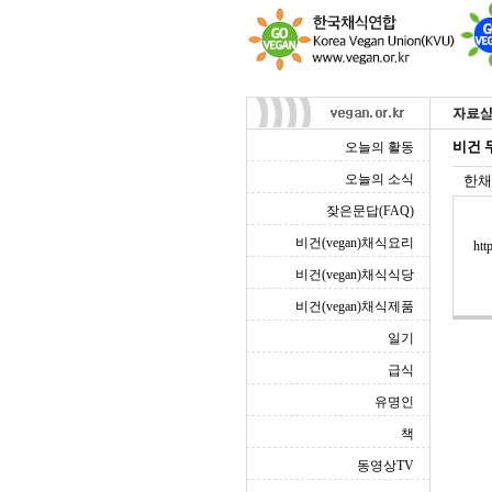
비건 
오늘의 활동
오늘의 소식
한채
잦은문답(FAQ)
비건(vegan)채식요리
htt
비건(vegan)채식식당
비건(vegan)채식제품
일기
급식
유명인
책
동영상TV