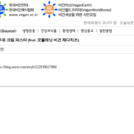
현재회원수 26,431 명
오늘방문자 :
두유 크림 파스타 (feat. 굿플래닛 비건 체다치즈)
연
ps://blog.naver.com/ireyh/222939627980