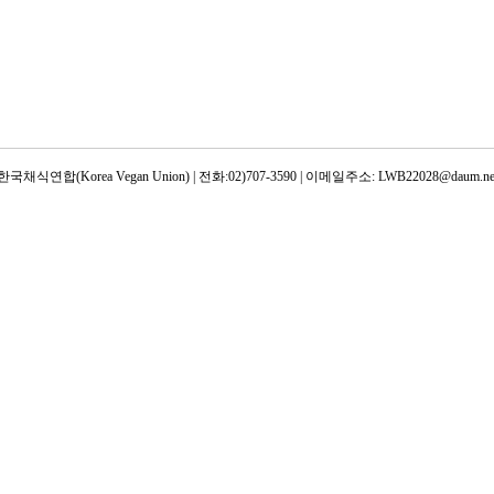
한국채식연합(Korea Vegan Union) | 전화:02)707-3590 | 이메일주소: LWB22028@daum.ne