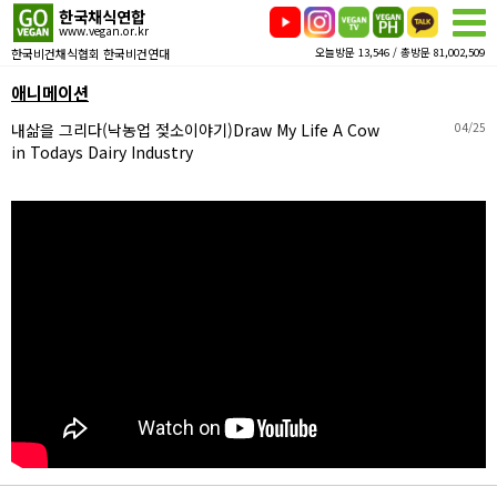
한국채식연합
www.vegan.or.kr
한국비건채식협회 한국비건연대
오늘방문 13,546 / 총방문 81,002,509
애니메이션
내삶을 그리다(낙농업 젖소이야기)Draw My Life A Cow
04/25
in Todays Dairy Industry